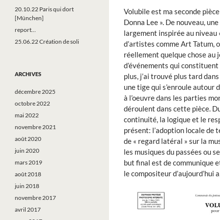
20.10.22 Paris qui dort
Volubile est ma seconde pièce
[München]
Donna Lee ». De nouveau, une 
report…
largement inspirée au niveau «
25.06.22 Création de soli
d’artistes comme Art Tatum, 
réellement quelque chose au je
d’événements qui constituent l
ARCHIVES
plus, j’ai trouvé plus tard dans
une tige qui s’enroule autour 
décembre 2025
à l’oeuvre dans les parties mo
octobre 2022
déroulent dans cette pièce. Du
mai 2022
continuité, la logique et le r
novembre 2021
présent: l’adoption locale de t
août 2020
de « regard latéral » sur la m
juin 2020
les musiques du passées ou se 
but final est de communique et
mars 2019
le compositeur d’aujourd’hui a
août 2018
juin 2018
novembre 2017
avril 2017