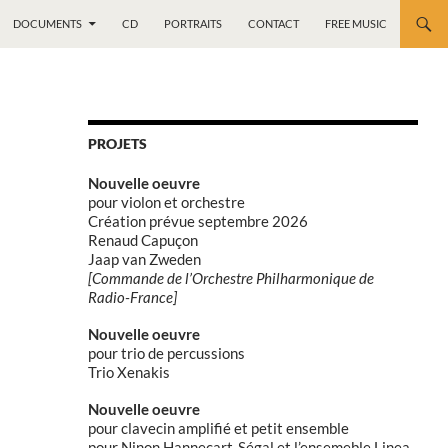
DOCUMENTS
CD
PORTRAITS
CONTACT
FREE MUSIC
PROJETS
Nouvelle oeuvre
pour violon et orchestre
Création prévue septembre 2026
Renaud Capuçon
Jaap van Zweden
[Commande de l’Orchestre Philharmonique de
Radio-France]
Nouvelle oeuvre
pour trio de percussions
Trio Xenakis
Nouvelle oeuvre
pour clavecin amplifié et petit ensemble
pour Ninon Hannecart-Ségal et l’ensemeble Linea