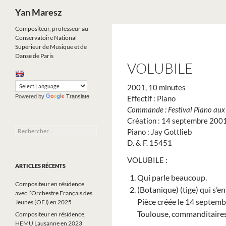
Recherche
Yan Maresz
Aller
Compositeur, professeur au
Conservatoire National
au
Supérieur de Musique et de
contenu
Danse de Paris
VOLUBILE
2001, 10 minutes
Powered by
Translate
Effectif : Piano
Commande : Festival Piano aux
Création : 14 septembre 2001,
Rechercher :
Piano : Jay Gottlieb
D. & F. 15451
VOLUBILE :
ARTICLES RÉCENTS
Qui parle beaucoup.
Compositeur en résidence
(Botanique) (tige) qui s’e
avec l’Orchestre Français des
Pièce créée le 14 septemb
Jeunes (OFJ) en 2025
Toulouse, commanditaires 
Compositeur en résidence,
HEMU Lausanne en 2023