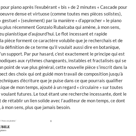
 pour piano après l’exubérant « bis » de 2 minutes « Cascade pour
oeuvre dense et virtuose (comme toutes mes pièces solistes),
 gestuel » (seulement) par la manière « d’approcher » le piano
ou plus récemment Gonzalo Rubalcaba qui amène, à mon sens,
u pianistique d’aujourd’hui. Le flot incessant et rapide
a pièce forment ce caractère volubile que je recherchais et de
 la définition de ce terme qu’il voulait aussi dire en botanique,
d’un support. Par pur hasard, c’est exactement le principe qui est
nodiques aux rythmes changeants, instables et fractalisés qui se
n point de vue plus général, cette nouvelle pièce s’inscrit dans la
espect des choix qui ont guidé mon travail de composition jusqu’à
echniques d’écriture que je puise dans ce que pourrais qualifier
usique de mon temps, ajouté à un regard « circulaire » sur toutes
voulant futures. Le tout étant une recherche incessante, dont le
 de rétablir un lien solide avec l’auditeur de mon temps, ce dont
, à mon sens, plus que jamais besoin.