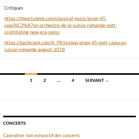
Critiques
https://theartsdesk.com/classical-music/prom-45-
capu%C3%A7on-orchestre-de-la-suisse-romande-nott-
scintillating-new-era-swiss
https://bachtrack.com/fr_FR/review-prom-45-nott-capucon-
suisse-romande-august-2018
Navigation
1
2
…
4
SUIVANT →
des
articles
CONCERTS
Calendrier non exhaustif des concerts