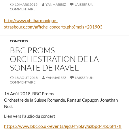
10 MARS 2019
YANMARESZ
LAISSER UN
COMMENTAIRE
http://www.philharmonique-
strasbourg.com/affiche_concerts.php?mois=201903
CONCERTS
BBC PROMS –
ORCHESTRATION DE LA
SONATE DE RAVEL
18 AOÛT 2018
YANMARESZ
LAISSER UN
COMMENTAIRE
16 Août 2018, BBC Proms
Orchestre de la Suisse Romande, Renaud Capuçon, Jonathan
Nott
Lien vers l’audio du concert
https://www.bbc.co.uk/events/ejc84f/play/azbpd4/b0bf47fl