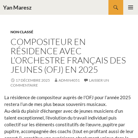
Aller
Recherche
Yan Maresz
au
MENU
contenu
PRINCI
NON CLASSÉ
COMPOSITEUR EN
RÉSIDENCE AVEC
L’ORCHESTRE FRANÇAIS DES
JEUNES (OFJ) EN 2025
17 DÉCEMBRE 2025
ADMIN4051
LAISSER UN
COMMENTAIRE
La résidence de compositeur auprès de l’OFJ pour l’année 2025
restera l’un de mes plus beaux souvenirs musicaux.
Au-delà du plaisir d’échanger avec de jeunes musiciens d’un
talent exceptionnel, l’évolution du travail individuel puis
collectif sur les éléments constitutifs de l’œuvre, pupitre par
pupitre, accompagnée des coachs (tout en profitant aussi de leur