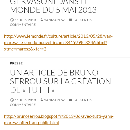
GERVASONI DANS LE
MONDE DU 5 MAI 2013
11 JUIN 2013
YANMARESZ
LAISSER UN
COMMENTAIRE
http://www.lemonde.fr/culture/article/2013/05/28/yan-
maresz-le-son-du-nouvel-ircam_3419798_3246.html?
xtmc=maresz&xtcr=2
PRESSE
UN ARTICLE DE BRUNO
SERROU SUR LA CRÉATION
DE « TUTTI »
11 JUIN 2013
YANMARESZ
LAISSER UN
COMMENTAIRE
http://brunoserrou.blogspot.fr/2013/06/avec-tutti-yann-
maresz-offert-au-public.html