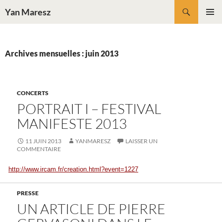
Aller
Recherche
Yan Maresz
au
MENU
contenu
PRINCI
Archives mensuelles : juin 2013
CONCERTS
PORTRAIT I – FESTIVAL
MANIFESTE 2013
11 JUIN 2013
YANMARESZ
LAISSER UN
COMMENTAIRE
http://www.ircam.fr/creation.html?event=1227
PRESSE
UN ARTICLE DE PIERRE