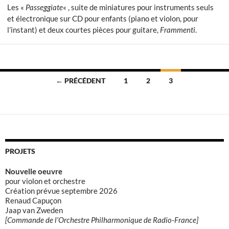
Les «
Passeggiate
« , suite de miniatures pour instruments seuls
et électronique sur CD pour enfants (piano et violon, pour
l’instant) et deux courtes pièces pour guitare,
Frammenti
.
Navigation
← PRÉCÉDENT
1
2
3
des
articles
PROJETS
Nouvelle oeuvre
pour violon et orchestre
Création prévue septembre 2026
Renaud Capuçon
Jaap van Zweden
[Commande de l’Orchestre Philharmonique de Radio-France]