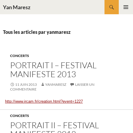
Aller
Recherche
Yan Maresz
au
MENU
contenu
PRINCI
Tous les articles par yanmaresz
CONCERTS
PORTRAIT I – FESTIVAL
MANIFESTE 2013
11 JUIN 2013
YANMARESZ
LAISSER UN
COMMENTAIRE
http://www.ircam.fr/creation.html?event=1227
CONCERTS
PORTRAIT II – FESTIVAL