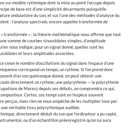
èse sur modèle rythmique dont la mise au point l’occupe depuis
ncipe de base est d’une simplicité désarmante puisqu’elle
nature ondulatoire du son, et sur l’une des méthodes d’analyse du
soient : l’analyse spectrale, encore appelée transformée de
 « transformée » : la théorie mathématique nous affirme que tout
 une somme de courbes sinusoïdales simples, d’amplitude
rier nous indique, pour un signal donné, quelles sont les
usoïdales et leurs amplitudes associées.
e sinon le nombre d’oscillations du signal dans l’espace d’une
fréquence correspond un tempo, un rythme. Si l’on prend donc
posent d’un son quelconque donné, on peut obtenir une
écoule directement un rythme, une polyrythmie — la polyrythmie
cupations de Maresz depuis ses débuts, on comprendra ce qui,
compositeur. Certes, ces tempi sont en l’espèce souvent
re perçus, mais rien ne nous empêche de les multiplier tous par
 une véritable tissu polyrythmique audible.
thmique, directement déduit du son que l’ordinateur a pu capté,
nstrumental, ou d’un échantillon préenregistré qu’on lui aura