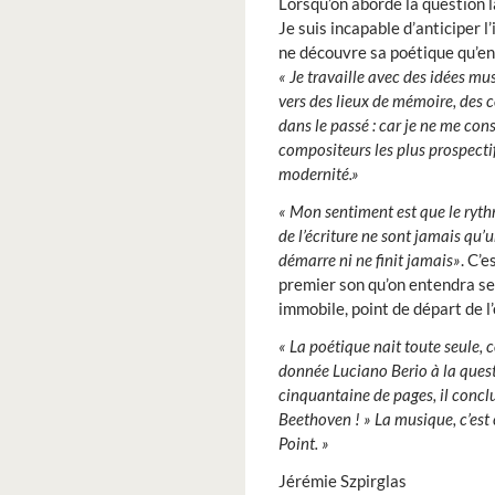
Lorsqu’on aborde la question l
Je suis incapable d’anticiper 
ne découvre sa poétique qu’en 
« Je travaille avec des idées mu
vers des lieux de mémoire, des
dans le passé : car je ne me c
compositeurs les plus prospectif
modernité.»
« Mon sentiment est que le ryth
de l’écriture ne sont jamais qu
démarre ni ne finit jamais»
. C’e
premier son qu’on entendra s
immobile, point de départ de l’
« La poétique nait toute seule, 
donnée Luciano Berio à la questi
cinquantaine de pages, il conclu
Beethoven ! » La musique, c’est 
Point. »
Jérémie Szpirglas