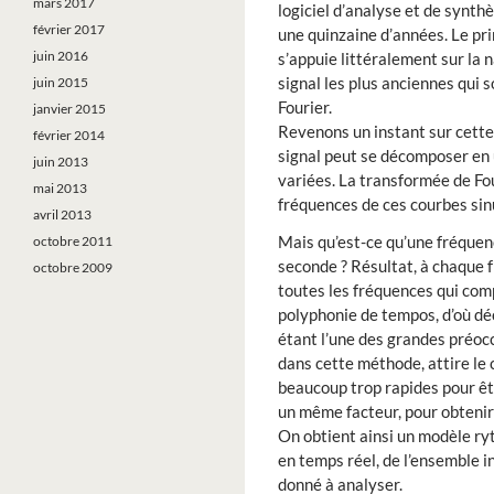
mars 2017
logiciel d’analyse et de synth
février 2017
une quinzaine d’années. Le pri
juin 2016
s’appuie littéralement sur la 
signal les plus anciennes qui 
juin 2015
Fourier.
janvier 2015
Revenons un instant sur cette
février 2014
signal peut se décomposer en
juin 2013
variées. La transformée de Fou
mai 2013
fréquences de ces courbes sin
avril 2013
Mais qu’est-ce qu’une fréquenc
octobre 2011
seconde ? Résultat, à chaque 
octobre 2009
toutes les fréquences qui com
polyphonie de tempos, d’où d
étant l’une des grandes préoc
dans cette méthode, attire le 
beaucoup trop rapides pour êt
un même facteur, pour obtenir
On obtient ainsi un modèle ry
en temps réel, de l’ensemble i
donné à analyser.