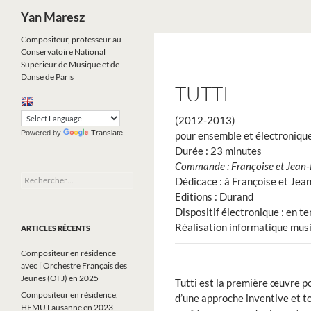
Recherche
Yan Maresz
Aller
Compositeur, professeur au
Conservatoire National
au
Supérieur de Musique et de
contenu
Danse de Paris
TUTTI
(2012-2013)
Powered by
Translate
pour ensemble et électroniqu
Durée : 23 minutes
Commande : Françoise et Jean-P
Rechercher :
Dédicace : à Françoise et Jea
Editions : Durand
Dispositif électronique : en t
Réalisation informatique mu
ARTICLES RÉCENTS
Compositeur en résidence
avec l’Orchestre Français des
Jeunes (OFJ) en 2025
Tutti est la première œuvre p
Compositeur en résidence,
d’une approche inventive et to
HEMU Lausanne en 2023