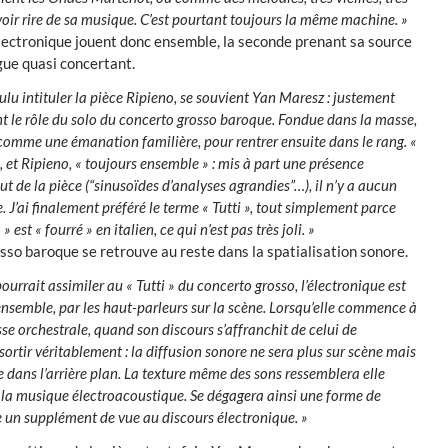
voir rire de sa musique. C’est pourtant toujours la même machine. »
électronique jouent donc ensemble, la seconde prenant sa source
gue quasi concertant.
ulu intituler la pièce Ripieno, se souvient Yan Maresz : justement
nt le rôle du solo du concerto grosso baroque. Fondue dans la masse,
comme une émanation familière, pour rentrer ensuite dans le rang. «
, et Ripieno, « toujours ensemble » : mis à part une présence
t de la pièce (“sinusoïdes d’analyses agrandies”…), il n’y a aucun
. J’ai finalement préféré le terme « Tutti », tout simplement parce
 est « fourré » en italien, ce qui n’est pas très joli. »
so baroque se retrouve au reste dans la spatialisation sonore.
ourrait assimiler au « Tutti » du concerto grosso, l’électronique est
nsemble, par les haut-parleurs sur la scène. Lorsqu’elle commence à
sse orchestrale, quand son discours s’affranchit de celui de
 sortir véritablement : la diffusion sonore ne sera plus sur scène mais
le dans l’arrière plan. La texture même des sons ressemblera elle
la musique électroacoustique. Se dégagera ainsi une forme de
 un supplément de vue au discours électronique. »