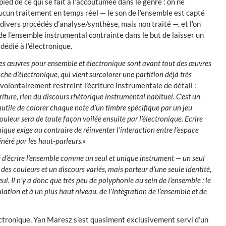
ied de ce qui se fait à l’accoutumée dans le genre : on ne
ucun traitement en temps réel — le son de l’ensemble est capté
 divers procédés d’analyse/synthèse, mais non traité —, et l’on
e l’ensemble instrumental contrainte dans le but de laisser un
dédié à l’électronique.
 les œuvres pour ensemble et électronique sont avant tout des œuvres
he d’électronique, qui vient surcolorer une partition déjà très
ai volontairement restreint l’écriture instrumentale de détail :
ture, rien du discours rhétorique instrumental habituel. C’est un
inutile de colorer chaque note d’un timbre spécifique par un jeu
couleur sera de toute façon voilée ensuite par l’électronique. Ecrire
que exige au contraire de réinventer l’interaction entre l’espace
néré par les haut-parleurs.»
 d’écrire l’ensemble comme un seul et unique instrument — un seul
es couleurs et un discours variés, mais porteur d’une seule identité,
. Il n’y a donc que très peu de polyphonie au sein de l’ensemble : le
ulation et à un plus haut niveau, de l’intégration de l’ensemble et de
lectronique, Yan Maresz s’est quasiment exclusivement servi d’un