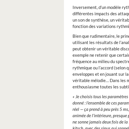
Inversement, d’un modèle ryth
différentes impacts des attaq
un son de synthèse, un vérita
fonction des variations rythm
Bien que rudimentaire, le princ
utilisant les résultats de l’an
peut obtenir un véritable disc
exemple ne retenir que certai
fréquence au milieu du spectre
rythmique ou l’accord (selon qu
enveloppes et en jouant sur l
véritable mélodie… Dans les m
enthousiasme toutes les subtil
« Je choisis tous les paramètres
donné : l’ensemble de ces paramè
réel — ça prend à peu près 5 ms,
animée de l’intérieure, presque p
ne sonne jamais deux fois de la
kitsch, avec des sinus qui rappe