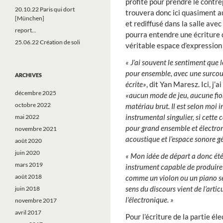
profite pour prendre le contrep
20.10.22 Paris qui dort
trouvera donc ici quasiment a
[München]
et rediffusé dans la salle avec
report…
pourra entendre une écriture d
25.06.22 Création de soli
véritable espace d’expression 
« J’ai souvent le sentiment que
pour ensemble, avec une surcouc
ARCHIVES
écrite»
, dit Yan Maresz. Ici, j’
décembre 2025
«aucun mode de jeu, aucune fiori
octobre 2022
matériau brut. Il est selon moi 
instrumental singulier, si cette 
mai 2022
pour grand ensemble et électroni
novembre 2021
acoustique et l’espace sonore gé
août 2020
juin 2020
« Mon idée de départ a donc été
mars 2019
instrument capable de produire d
août 2018
comme un violon ou un piano seul
sens du discours vient de l’artic
juin 2018
l’électronique. »
novembre 2017
avril 2017
Pour l’écriture de la partie é