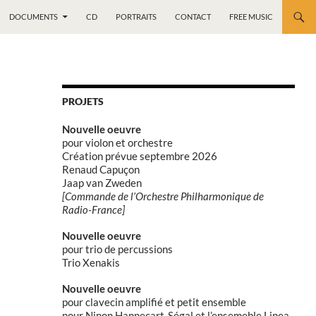
DOCUMENTS
CD
PORTRAITS
CONTACT
FREE MUSIC
PROJETS
Nouvelle oeuvre
pour violon et orchestre
Création prévue septembre 2026
Renaud Capuçon
Jaap van Zweden
[Commande de l’Orchestre Philharmonique de
Radio-France]
Nouvelle oeuvre
pour trio de percussions
Trio Xenakis
Nouvelle oeuvre
pour clavecin amplifié et petit ensemble
pour Ninon Hannecart-Ségal et l’ensemeble Linea