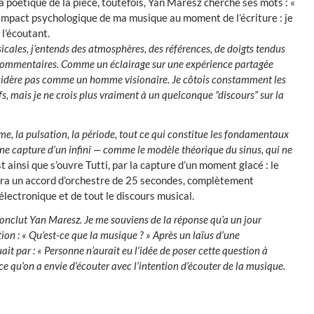
a poétique de la pièce, toutefois, Yan Maresz cherche ses mots : «
l’impact psychologique de ma musique au moment de l’écriture : je
l’écoutant.
sicales, j’entends des atmosphères, des références, de doigts tendus
 commentaires. Comme un éclairage sur une expérience partagée
onsidère pas comme un homme visionaire. Je côtois constamment les
s, mais je ne crois plus vraiment à un quelconque “discours” sur la
me, la pulsation, la période, tout ce qui constitue les fondamentaux
’une capture d’un infini — comme le modèle théorique du sinus, qui ne
st ainsi que s’ouvre Tutti, par la capture d’un moment glacé : le
era un accord d’orchestre de 25 secondes, complètement
électronique et de tout le discours musical.
conclut Yan Maresz. Je me souviens de la réponse qu’a un jour
on : « Qu’est-ce que la musique ? » Après un laïus d’une
ait par : « Personne n’aurait eu l’idée de poser cette question à
ce qu’on a envie d’écouter avec l’intention d’écouter de la musique.