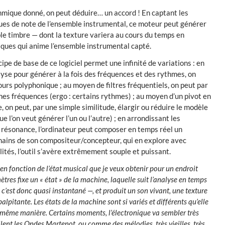
mique donné, on peut déduire… un accord ! En captant les
ues de note de l’ensemble instrumental, ce moteur peut générer
ble timbre — dont la texture variera au cours du temps en
iques qui anime l’ensemble instrumental capté.
ipe de base de ce logiciel permet une infinité de variations : en
alyse pour générer à la fois des fréquences et des rythmes, on
ours polyphonique ; au moyen de filtres fréquentiels, on peut par
nes fréquences (ergo : certains rythmes) ; au moyen d’un pivot en
, on peut, par une simple similitude, élargir ou réduire le modèle
e l’on veut générer l’un ou l’autre) ; en arrondissant les
a résonance, l’ordinateur peut composer en temps réel un
ains de son compositeur/concepteur, qui en explore avec
ités, l’outil s’avère extrêmement souple et puissant.
 en fonction de l’état musical que je veux obtenir pour un endroit
tres fixe un « état » de la machine, laquelle suit l’analyse en temps
 c’est donc quasi instantané —, et produit un son vivant, une texture
alpitante. Les états de la machine sont si variés et différents qu’elle
 même manière. Certains moments, l’électronique va sembler très
llent les Ondes Martenot, ou comme des mélodies, très vieilles, très